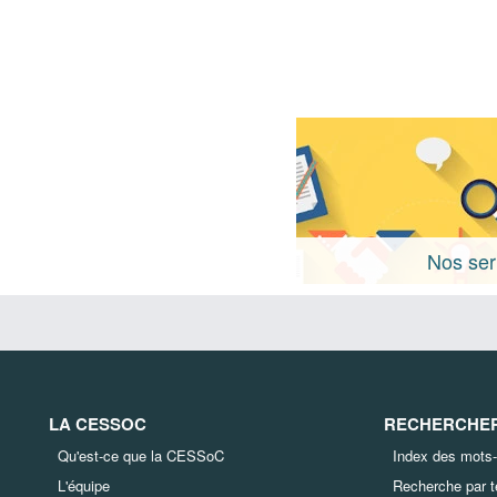
Nos ser
LA CESSOC
RECHERCHER 
Qu'est-ce que la CESSoC
Index des mots-
L'équipe
Recherche par 