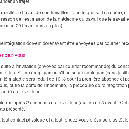
ncer un trajet :
pacité de travail de son travailleur, quelle que soit sa durée, si 
 ressort de l'estimation de la médecine du travail que le travaille
 occupe 20 travailleurs ou plus).
e réintégration doivent dorénavant être envoyées par courrier
re
rendez-vous
 suite à l'invitation (envoyée par courrier recommandé) du consei
gration. S'il ne réagit pas ou s'il ne se présente pas (sans justifi
nité maladie sera réduit de 10 % pour la première absence et po
us, outre la perte de l'indemnité, la procédure de réintégratio
mandé au travailleur.
formé après 2 absences du travailleur (au lieu de 3 avant). Ce
pas présenté.
 tout contact physique et à tout rendez-vous prévu au plus tôt le