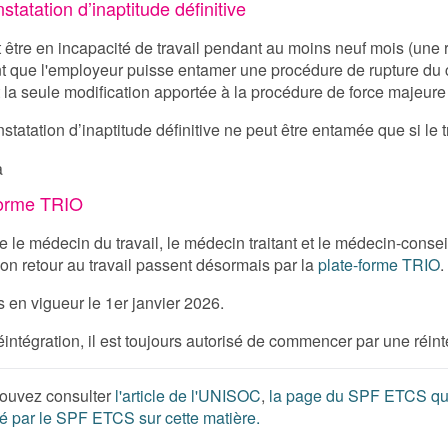
tatation d’inaptitude définitive
t être en incapacité de travail pendant au moins neuf mois (une
ant que l'employeur puisse entamer une procédure de rupture du 
t la seule modification apportée à la procédure de force majeur
statation d’inaptitude définitive ne peut être entamée que si le t
forme TRIO
le médecin du travail, le médecin traitant et le médecin-conseil
son retour au travail passent désormais par la
plate-forme TRIO
.
 en vigueur le 1er janvier 2026.
intégration, il est toujours autorisé de commencer par une réinté
pouvez consulter
l'article de l'UNISOC
,
la page du SPF ETCS qui
sé par le SPF ETCS sur cette matière
.