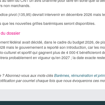
s au sein du CNT un avis unanime pour faire en sorte que la dé
eurs non marchands.
dice pivot (135,95) devrait intervenir en décembre 2026 mais l
 que les nouvelles grilles barémiques seront disponibles.
 du dossier
ent fédéral avait décidé, dans le cadre du budget 2026, de pla
28 mais le gouvernement a reporté son introduction, car les mo
-culturel et sportif qui gagnent plus de 4 000 € bénéficieront d
ntrera probablement en vigueur qu'en 2027 ; la date exacte reste
ère ? Abonnez-vous aux mots-clés
Barèmes, rémunération et pri
tification par courriel chaque fois que nous évoquerons ces m