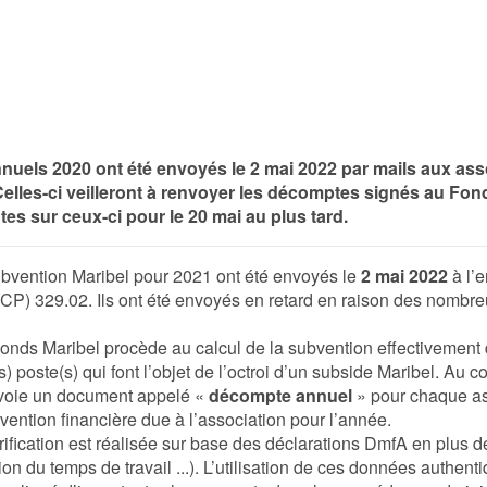
els 2020 ont été envoyés le 2 mai 2022 par mails aux asso
elles-ci veilleront à renvoyer les décomptes signés au Fonds
tes sur ceux-ci pour le 20 mai au plus tard.
bvention Maribel pour 2021 ont été envoyés le
2 mai 2022
à l’
CP) 329.02. Ils ont été envoyés en retard en raison des nombre
onds Maribel procède au calcul de la subvention effectivement 
 poste(s) qui font l’objet de l’octroi d’un subside Maribel. Au c
nvoie un document appelé «
décompte annuel
» pour chaque asb
rvention financière due à l’association pour l’année.
rification est réalisée sur base des déclarations DmfA en plus
ion du temps de travail ...). L’utilisation de ces données authe