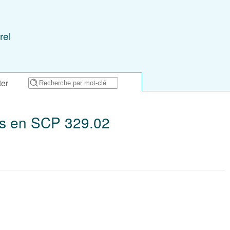
rel
ter
és en SCP 329.02