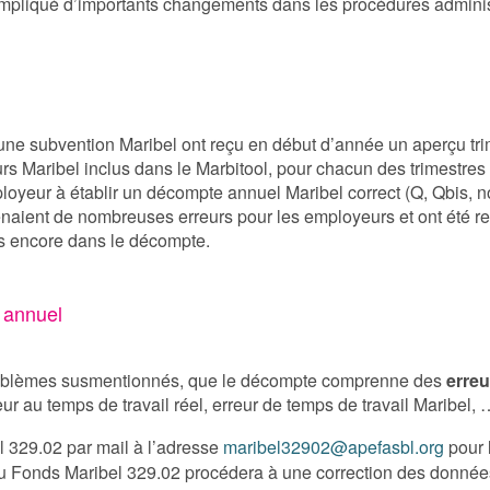
 impliqué d’importants changements dans les procédures adminis
ne subvention Maribel ont reçu en début d’année un aperçu trime
lleurs Maribel inclus dans le Marbitool, pour chacun des trimes
loyeur à établir un décompte annuel Maribel correct (Q, Qbis, 
enaient de nombreuses erreurs pour les employeurs et ont été re
as encore dans le décompte.
 annuel
 problèmes susmentionnés, que le décompte comprenne des
erreu
ur au temps de travail réel, erreur de temps de travail Maribel, 
l 329.02 par mail à l’adresse
maribel32902@apefasbl.org
pour 
du Fonds Maribel 329.02 procédera à une correction des données