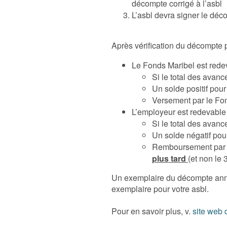
décompte corrigé à l’asbl
L’asbl devra signer le dé
Après vérification du décompte 
Le Fonds Maribel est red
Si le total des avan
Un solde positif pou
Versement par le Fo
L’employeur est redevable
Si le total des avanc
Un solde négatif pou
Remboursement par l’
plus tard
(et non le
Un exemplaire du décompte ann
exemplaire pour votre asbl.
Pour en savoir plus, v.
site web 