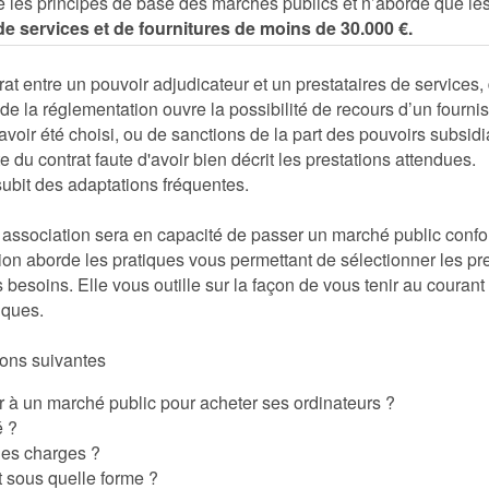
e les principes de base des marchés publics et n’aborde que les
e services et de fournitures de moins de 30.000 €.
at entre un pouvoir adjudicateur et un prestataires de services, 
de la réglementation ouvre la possibilité de recours d’un fournis
 avoir été choisi, ou de sanctions de la part des pouvoirs subsid
 du contrat faute d'avoir bien décrit les prestations attendues.
subit des adaptations fréquentes.
re association sera en capacité de passer un marché public conf
ion aborde les pratiques vous permettant de sélectionner les pre
besoins. Elle vous outille sur la façon de vous tenir au courant
iques.
ions suivantes
ir à un marché public pour acheter ses ordinateurs ?
é ?
 des charges ?
t sous quelle forme ?