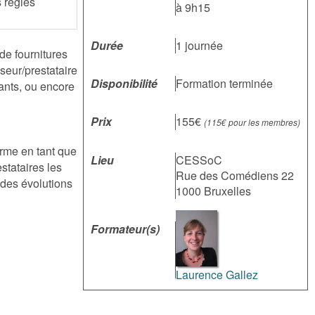
 règles
à 9h15
Durée
1 journée
de fournitures
seur/prestataire
Disponibilité
Formation terminée
iants, ou encore
Prix
155€
(115€ pour les membres)
orme en tant que
Lieu
CESSoC
stataires les
Rue des Comédiens 22
 des évolutions
1000 Bruxelles
Formateur(s)
Laurence Gallez