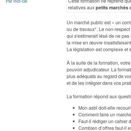
Cette formation ne reprend qu
Par mot-clé
relatives aux
petits marchés d
Un marché public est « un contr
ou de travaux". Le non-respect 
qui s'estimerait lésé de ne pas
la mise en œuvre insatisfaisante
La législation est complexe et 
À la suite de la formation, vot
pouvoir adjudicateur. La format
plus adéquats au regard de vos 
et de les intégrer dans vos prat
La formation répond aux quest
Mon asbl doit-elle recour
Comment faire un march
Faut-il rédiger un cahier
Combien d’offres faut-il e