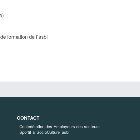
e)
e formation de l’asbl
CONTACT
Confédération des Employeurs des secteurs
Sportif & SocioCulturel asbl